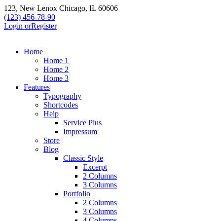
123, New Lenox Chicago, IL 60606
(123) 456-78-90
Login or
Register
Home
Home 1
Home 2
Home 3
Features
Typography
Shortcodes
Help
Service Plus
Impressum
Store
Blog
Classic Style
Excerpt
2 Columns
3 Columns
Portfolio
2 Columns
3 Columns
4 Columns