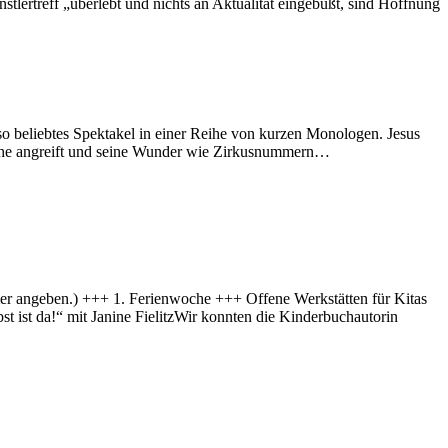
stlertreff „überlebt und nichts an Aktualität eingebüßt, sind Hoffnung
so beliebtes Spektakel in einer Reihe von kurzen Monologen. Jesus
d Kirche angreift und seine Wunder wie Zirkusnummern…
r angeben.) +++ 1. Ferienwoche +++ Offene Werkstätten für Kitas
t ist da!“ mit Janine FielitzWir konnten die Kinderbuchautorin