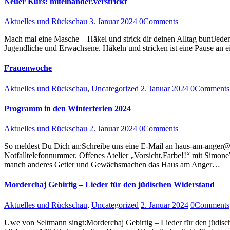
Neuer Kurs: miteinander.verstrickt
Aktuelles und Rückschau
3. Januar 2024
0
Comments
Mach mal eine Masche – Häkel und strick dir deinen Alltag buntJed
Jugendliche und Erwachsene. Häkeln und stricken ist eine Pause an e
Frauenwoche
Aktuelles und Rückschau
,
Uncategorized
2. Januar 2024
0
Comments
Programm in den Winterferien 2024
Aktuelles und Rückschau
2. Januar 2024
0
Comments
So meldest Du Dich an:Schreibe uns eine E-Mail an haus-am-anger@f
Notfalltelefonnummer. Offenes Atelier „Vorsicht,Farbe!!“ mit Simone
manch anderes Getier und Gewächsmachen das Haus am Anger…
Morderchaj Gebirtig – Lieder für den jüdischen Widerstand
Aktuelles und Rückschau
,
Uncategorized
2. Januar 2024
0
Comments
Uwe von Seltmann singt:Morderchaj Gebirtig – Lieder für den jüdisc