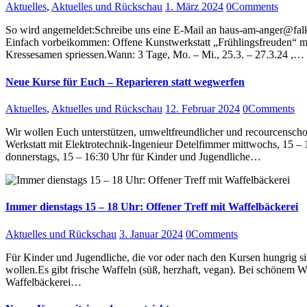
Aktuelles
,
Aktuelles und Rückschau
1. März 2024
0
Comments
So wird angemeldet:Schreibe uns eine E-Mail an haus-am-anger@fal
Einfach vorbeikommen: Offene Kunstwerkstatt „Frühlingsfreuden“ mit
Kressesamen spriessen.Wann: 3 Tage, Mo. – Mi., 25.3. – 27.3.24 ,…
Neue Kurse für Euch – Reparieren statt wegwerfen
Aktuelles
,
Aktuelles und Rückschau
12. Februar 2024
0
Comments
Wir wollen Euch unterstützen, umweltfreundlicher und recourcensch
Werkstatt mit Elektrotechnik-Ingenieur Detelfimmer mittwochs, 15 –
donnerstags, 15 – 16:30 Uhr für Kinder und Jugendliche…
Immer dienstags 15 – 18 Uhr: Offener Treff mit Waffelbäckerei
Aktuelles und Rückschau
3. Januar 2024
0
Comments
Für Kinder und Jugendliche, die vor oder nach den Kursen hungrig sin
wollen.Es gibt frische Waffeln (süß, herzhaft, vegan). Bei schönem W
Waffelbäckerei…