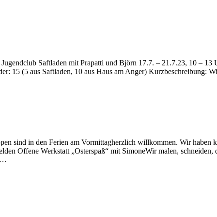
endclub Saftladen mit Prapatti und Björn 17.7. – 21.7.23, 10 – 13 U
Kinder: 15 (5 aus Saftladen, 10 aus Haus am Anger) Kurzbeschreibung: W
pen sind in den Ferien am Vormittagherzlich willkommen. Wir haben kle
melden Offene Werkstatt „Osterspaß“ mit SimoneWir malen, schneiden,
nd…