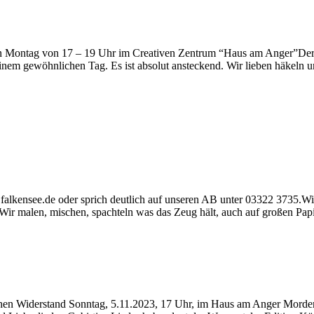
en Montag von 17 – 19 Uhr im Creativen Zentrum “Haus am Anger”Der K
inem gewöhnlichen Tag. Es ist absolut ansteckend. Wir lieben häkeln un
alkensee.de oder sprich deutlich auf unseren AB unter 03322 3735.W
Wir malen, mischen, spachteln was das Zeug hält, auch auf großen Pap
hen Widerstand Sonntag, 5.11.2023, 17 Uhr, im Haus am Anger Morderc