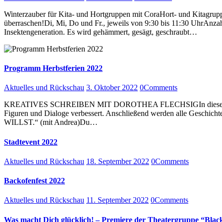
Winterzauber für Kita- und Hortgruppen mit CoraHort- und Kitagrupp
überraschen!Di, Mi, Do und Fr., jeweils von 9:30 bis 11:30 UhrAnz
Insektengeneration. Es wird gehämmert, gesägt, geschraubt…
Programm Herbstferien 2022
Aktuelles und Rückschau
3. Oktober 2022
0
Comments
KREATIVES SCHREIBEN MIT DOROTHEA FLECHSIGIn diesen drei Tagen 
Figuren und Dialoge verbessert. Anschließend werden alle Geschi
WILLST.“ (mit Andrea)Du…
Stadtevent 2022
Aktuelles und Rückschau
18. September 2022
0
Comments
Backofenfest 2022
Aktuelles und Rückschau
11. September 2022
0
Comments
Was macht Dich glücklich! – Premiere der Theatergruppe “Blac