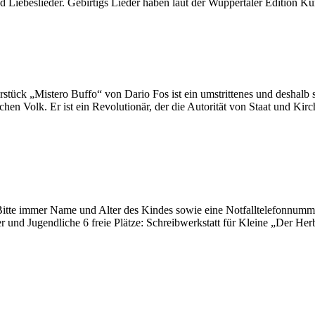
d Liebeslieder. Gebirtigs Lieder haben laut der Wuppertaler Edition Kün
stück „Mistero Buffo“ von Dario Fos ist ein umstrittenes und deshalb 
infachen Volk. Er ist ein Revolutionär, der die Autorität von Staat un
te immer Name und Alter des Kindes sowie eine Notfalltelefonnumme
nd Jugendliche 6 freie Plätze: Schreibwerkstatt für Kleine „Der Herbs