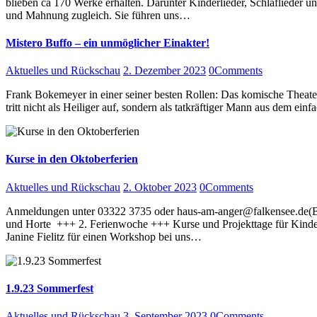
blieben ca 170 Werke erhalten. Darunter Kinderlieder, Schlaflieder un
und Mahnung zugleich. Sie führen uns…
Mistero Buffo – ein unmöglicher Einakter!
Aktuelles und Rückschau
2. Dezember 2023
0
Comments
Frank Bokemeyer in einer seiner besten Rollen: Das komische Theater
tritt nicht als Heiliger auf, sondern als tatkräftiger Mann aus dem e
Kurse in den Oktoberferien
Aktuelles und Rückschau
2. Oktober 2023
0
Comments
Anmeldungen unter 03322 3735 oder haus-am-anger@falkensee.de(Bit
und Horte +++ 2. Ferienwoche +++ Kurse und Projekttage für Kinder u
Janine Fielitz für einen Workshop bei uns…
1.9.23 Sommerfest
Aktuelles und Rückschau
3. September 2023
0
Comments