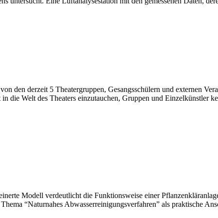
ntersucht. Eine Luftanalysestation mit den gemessenen Daten, deren 
von den derzeit 5 Theatergruppen, Gesangsschülern und externen Veran
in die Welt des Theaters einzutauchen, Gruppen und Einzelkünstler 
inerte Modell verdeutlicht die Funktionsweise einer Pflanzenkläranl
 Thema “Naturnahes Abwasserreinigungsverfahren” als praktische Ans