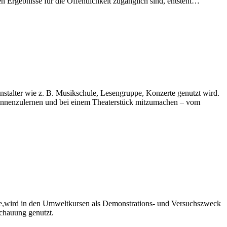
Ergebnisse für die Öffentlichkeit zugänglich sind, entsteht…
stalter wie z. B. Musikschule, Lesengruppe, Konzerte genutzt wird.
kennenzulernen und bei einem Theaterstück mitzumachen – vom
age,wird in den Umweltkursen als Demonstrations- und Versuchszweck
chauung genutzt.