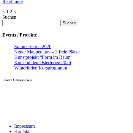
Read more
Seitennummerierung
Page
Page
Page
<
1
2
3
Suchen
der
Suchen
Beiträge
Events / Projekte
Sommerferien 2026
Neuer Mappenkurs – 3 freie Plätze
Kunstprojekt “Form im Raum”
Kurse in den Osterferien 2026
Winterferien Kursprogramm
Unsere Unterstützer:
Impressum
Kontakt