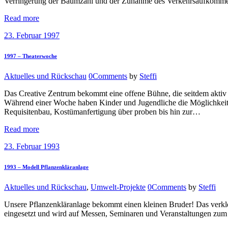
Verringerung der Baumzahl und der Zunahme des Verkehrsaufkommens u
Read more
23. Februar 1997
1997 – Theaterwoche
Aktuelles und Rückschau
0
Comments
by
Steffi
Das Creative Zentrum bekommt eine offene Bühne, die seitdem aktiv 
Während einer Woche haben Kinder und Jugendliche die Möglichkeit 
Requisitenbau, Kostümanfertigung über proben bis hin zur…
Read more
23. Februar 1993
1993 – Modell Pflanzenkläranlage
Aktuelles und Rückschau
,
Umwelt-Projekte
0
Comments
by
Steffi
Unsere Pflanzenkläranlage bekommt einen kleinen Bruder! Das verkle
eingesetzt und wird auf Messen, Seminaren und Veranstaltungen zum